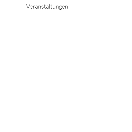
Veranstaltungen
© 2023 CÉCILE GYOMARD |
DATENSCHUTZ
|
IMPRESSUM
|
AGB